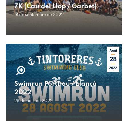
7K (Cau del Llop / Garbet)
18 de septembre de 2022
Août
28
2022
Swimrun Portbou / Llançà
2022
28 de août de 2022