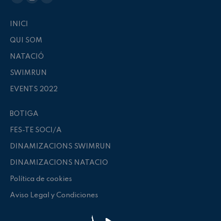
La
La
La
page
page
page
INICI
Facebook
Instagram
E-
QUI SOM
s'ouvre
s'ouvre
mail
dans
dans
s'ouvre
NATACIÓ
une
une
dans
SWIMRUN
nouvelle
nouvelle
une
EVENTS 2022
fenêtre
fenêtre
nouvelle
fenêtre
BOTIGA
FES-TE SOCI/A
DINAMIZACIONS SWIMRUN
DINAMIZACIONS NATACIO
Política de cookies
Aviso Legal y Condiciones