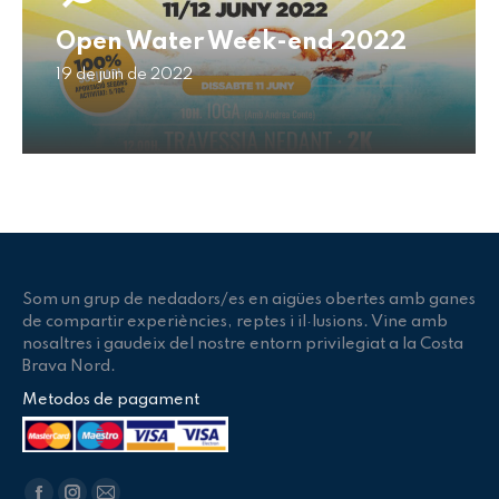
Open Water Week-end 2022
19 de juin de 2022
Som un grup de nedadors/es en aigües obertes amb ganes
de compartir experiències, reptes i il·lusions. Vine amb
nosaltres i gaudeix del nostre entorn privilegiat a la Costa
Brava Nord.
Metodos de pagament
Trouvez nous sur :