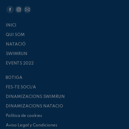
Trouvez nous sur :
La
La
La
page
page
page
INICI
Facebook
Instagram
E-
QUI SOM
s'ouvre
s'ouvre
mail
dans
dans
s'ouvre
NATACIÓ
une
une
dans
SWIMRUN
nouvelle
nouvelle
une
EVENTS 2022
fenêtre
fenêtre
nouvelle
fenêtre
BOTIGA
FES-TE SOCI/A
DINAMIZACIONS SWIMRUN
DINAMIZACIONS NATACIO
Política de cookies
Aviso Legal y Condiciones