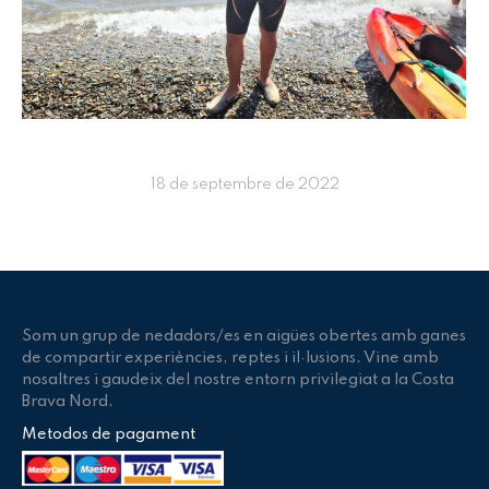
18 de septembre de 2022
Som un grup de nedadors/es en aigües obertes amb ganes
de compartir experiències, reptes i il·lusions. Vine amb
nosaltres i gaudeix del nostre entorn privilegiat a la Costa
Brava Nord.
Metodos de pagament