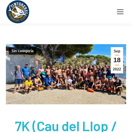
Sin categoría
Sep
18
2022
7K (Cau del Llop /