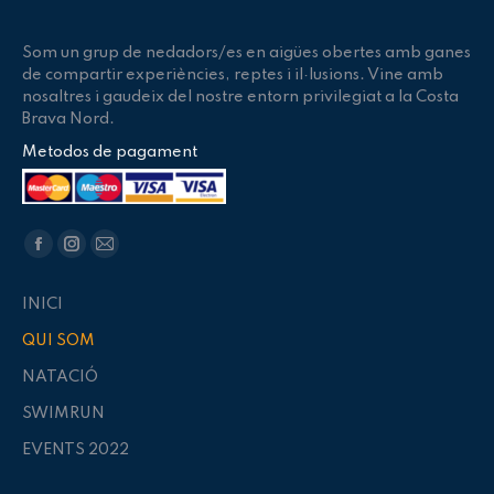
Som un grup de nedadors/es en aigües obertes amb ganes
de compartir experiències, reptes i il·lusions. Vine amb
nosaltres i gaudeix del nostre entorn privilegiat a la Costa
Brava Nord.
Metodos de pagament
Trouvez nous sur :
La
La
La
page
page
page
INICI
Facebook
Instagram
E-
QUI SOM
s'ouvre
s'ouvre
mail
dans
dans
s'ouvre
NATACIÓ
une
une
dans
SWIMRUN
nouvelle
nouvelle
une
EVENTS 2022
fenêtre
fenêtre
nouvelle
fenêtre