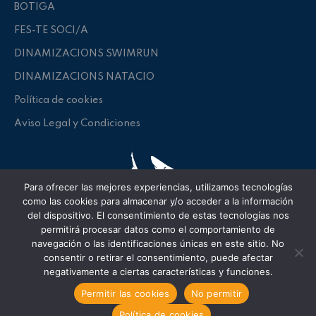
BOTIGA
FES-TE SOCI/A
DINAMIZACIONS SWIMRUN
DINAMIZACIONS NATACIO
Política de cookies
Aviso Legal y Condiciones
Para ofrecer las mejores experiencias, utilizamos tecnologías
como las cookies para almacenar y/o acceder a la información
del dispositivo. El consentimiento de estas tecnologías nos
Tintoreres Swimming Club
permitirá procesar datos como el comportamiento de
Llançà, Girona
navegación o las identificaciones únicas en este sitio. No
consentir o retirar el consentimiento, puede afectar
tintoreresllanca@gmail.com
negativamente a ciertas características y funciones.
Permitir las cookies
No permitir
Política de cookies