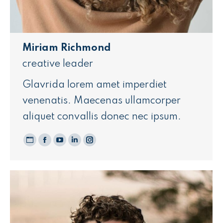
Miriam Richmond
creative leader
Glavrida lorem amet imperdiet
venenatis. Maecenas ullamcorper
aliquet convallis donec nec ipsum.
Blog
Facebook
YouTube
LinkedIn
Instagram
perso
/
Site
web