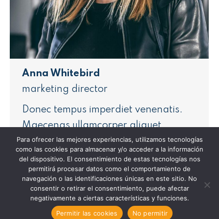
Anna Whitebird
marketing director
Donec tempus imperdiet venenatis.
Maecenas ullamcorper aliquet
Para ofrecer las mejores experiencias, utilizamos tecnologías
convallis donec nec elit.
como las cookies para almacenar y/o acceder a la información
del dispositivo. El consentimiento de estas tecnologías nos
Blog
Facebook
Deviantart
500px
permitirá procesar datos como el comportamiento de
navegación o las identificaciones únicas en este sitio. No
perso
consentir o retirar el consentimiento, puede afectar
/
negativamente a ciertas características y funciones.
Site
Permitir las cookies
No permitir